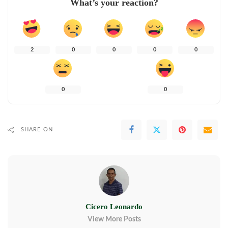
What’s your reaction?
2
0
0
0
0
0
0
SHARE ON
Cicero Leonardo
View More Posts