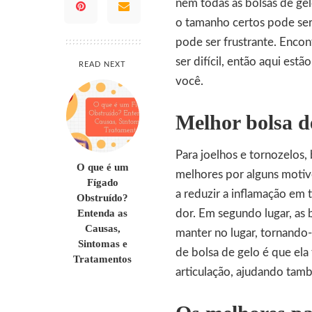
nem todas as bolsas de gel
o tamanho certos pode ser
pode ser frustrante. Encon
ser difícil, então aqui est
READ NEXT
você.
Melhor bolsa de
Para joelhos e tornozelos,
O que é um
melhores por alguns motivo
Fígado
a reduzir a inflamação em 
Obstruído?
Entenda as
dor. Em segundo lugar, as 
Causas,
manter no lugar, tornando-
Sintomas e
de bolsa de gelo é que e
Tratamentos
articulação, ajudando tamb