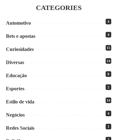
CATEGORIES
4
Automotivo
4
Bets e apostas
15
Curiosidades
14
Diversas
8
Educação
2
Esportes
14
Estilo de vida
4
Negócios
1
Redes Sociais
2