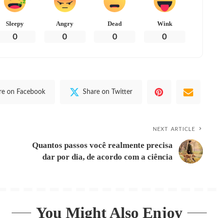
Sleepy
Angry
Dead
Wink
0
0
0
0
re on Facebook
Share on Twitter
NEXT ARTICLE
Quantos passos você realmente precisa
dar por dia, de acordo com a ciência
You Might Also Enjoy