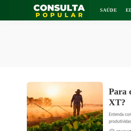
SAÚDE
E
Para 
XT?
Entenda com
produtivida