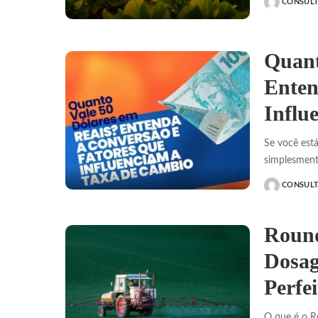
CONSUL
POSTED
BY
Quant
Enten
Influ
Se você está
simplesment
CONSUL
POSTED
BY
Round
Dosag
Perfei
O que é o R