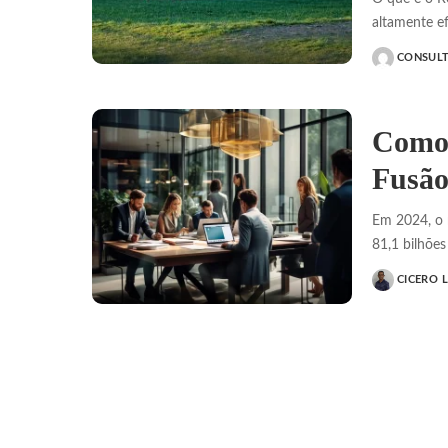
altamente ef
CONSUL
POSTED
BY
Como 
Fusão
Em 2024, o 
81,1 bilhões
CICERO 
POSTED
BY