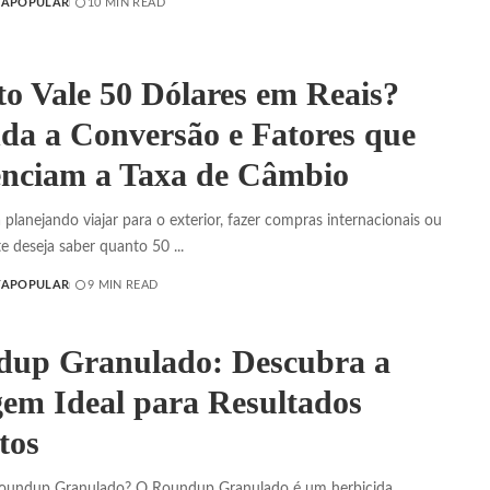
TAPOPULAR
10 MIN READ
o Vale 50 Dólares em Reais?
da a Conversão e Fatores que
enciam a Taxa de Câmbio
 planejando viajar para o exterior, fazer compras internacionais ou
e deseja saber quanto 50
...
TAPOPULAR
9 MIN READ
up Granulado: Descubra a
em Ideal para Resultados
tos
oundup Granulado? O Roundup Granulado é um herbicida