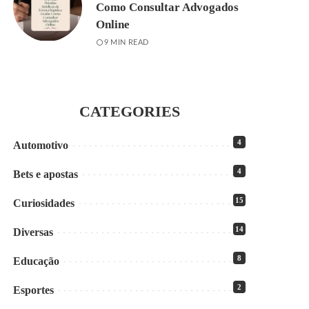
Como Consultar Advogados
Online
9 MIN READ
CATEGORIES
4
Automotivo
4
Bets e apostas
15
Curiosidades
14
Diversas
8
Educação
2
Esportes