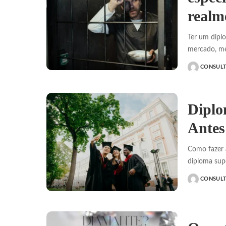
realm
Ter um dipl
mercado, m
CONSUL
POSTED
BY
Diplo
Antes
Como fazer a
diploma sup
CONSUL
POSTED
BY