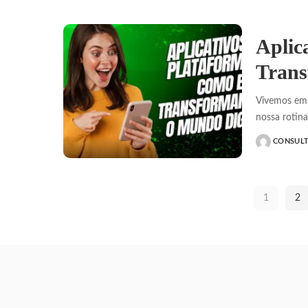
Aplic
Trans
Vivemos em 
nossa rotin
CONSUL
POSTED
BY
1
2