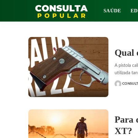
SAÚDE
ED
Qual 
A pistola ca
utilizada ta
CONSUL
POSTED
BY
Para 
XT?