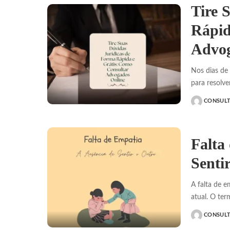
Tire 
Rápid
Advog
Nos dias de 
para resolve
CONSUL
POSTED
BY
Falta
Senti
A falta de 
atual. O te
CONSUL
POSTED
BY