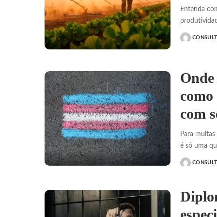
Entenda com
produtivida
CONSUL
POSTED
BY
Onde 
como 
com s
Para muitas
é só uma q
CONSUL
POSTED
BY
Diplo
espec