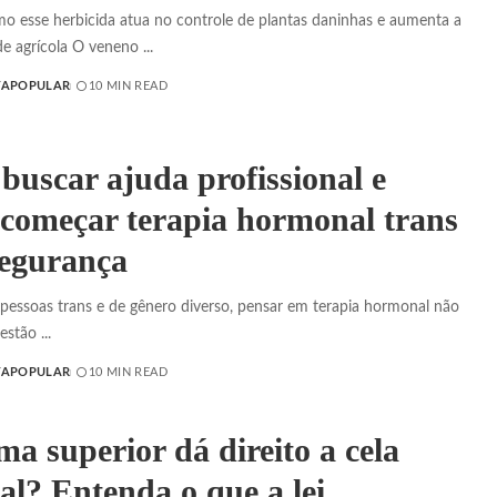
o esse herbicida atua no controle de plantas daninhas e aumenta a
de agrícola O veneno
...
TAPOPULAR
10 MIN READ
buscar ajuda profissional e
começar terapia hormonal trans
egurança
 pessoas trans e de gênero diverso, pensar em terapia hormonal não
uestão
...
TAPOPULAR
10 MIN READ
ma superior dá direito a cela
ial? Entenda o que a lei