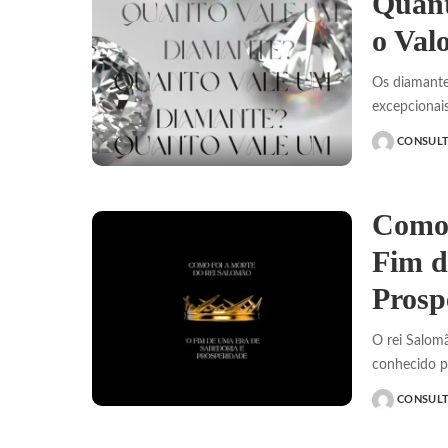
Quant
o Val
Os diamante
excepcionais
CONSUL
POSTED
BY
Como 
Fim d
Prosp
O rei Salomã
conhecido p
CONSUL
POSTED
BY