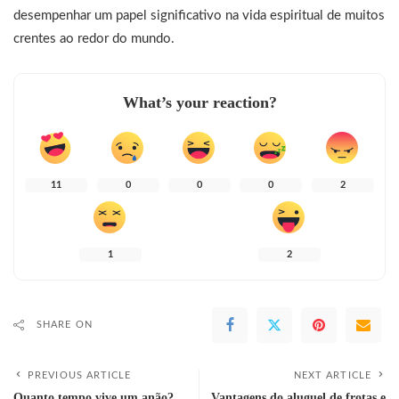
desempenhar um papel significativo na vida espiritual de muitos
crentes ao redor do mundo.
What’s your reaction?
11
0
0
0
2
1
2
SHARE ON
PREVIOUS ARTICLE
NEXT ARTICLE
Quanto tempo vive um anão?
Vantagens do aluguel de frotas e