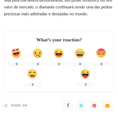
Seja pela sua beleza deslumbrante, seu poder simbólico ou seu
valor de mercado, o diamante continuará sendo uma das pedras
preciosas mais admiradas e desejadas no mundo.
What’s your reaction?
0
0
0
0
0
0
0
SHARE ON