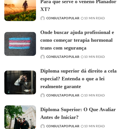
Para que serve o veneno Planador
XT?
CONSULTAPOPULAR
10 MIN READ
POSTED
BY
Onde buscar ajuda profissional e
como começar terapia hormonal
trans com segurança
CONSULTAPOPULAR
10 MIN READ
POSTED
BY
Diploma superior dá direito a cela
especial? Entenda o que a lei
realmente garante
CONSULTAPOPULAR
10 MIN READ
POSTED
BY
Diploma Superior: O Que Avaliar
Antes de Iniciar?
CONSULTAPOPULAR
10 MIN READ
POSTED