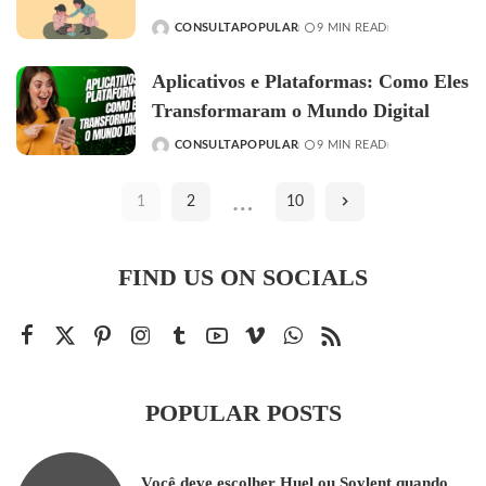
CONSULTAPOPULAR
9 MIN READ
POSTED
BY
Aplicativos e Plataformas: Como Eles
Transformaram o Mundo Digital
CONSULTAPOPULAR
9 MIN READ
POSTED
BY
…
1
2
10
FIND US ON SOCIALS
POPULAR POSTS
Você deve escolher Huel ou Soylent quando