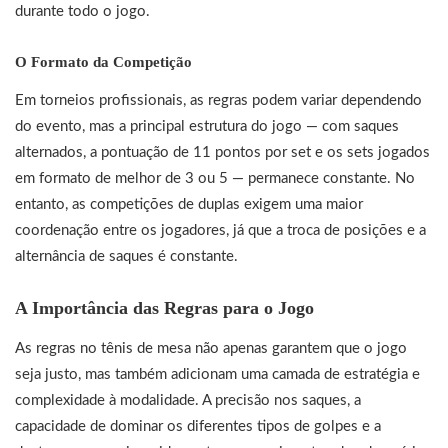
durante todo o jogo.
O Formato da Competição
Em torneios profissionais, as regras podem variar dependendo
do evento, mas a principal estrutura do jogo — com saques
alternados, a pontuação de 11 pontos por set e os sets jogados
em formato de melhor de 3 ou 5 — permanece constante. No
entanto, as competições de duplas exigem uma maior
coordenação entre os jogadores, já que a troca de posições e a
alternância de saques é constante.
A Importância das Regras para o Jogo
As regras no tênis de mesa não apenas garantem que o jogo
seja justo, mas também adicionam uma camada de estratégia e
complexidade à modalidade. A precisão nos saques, a
capacidade de dominar os diferentes tipos de golpes e a