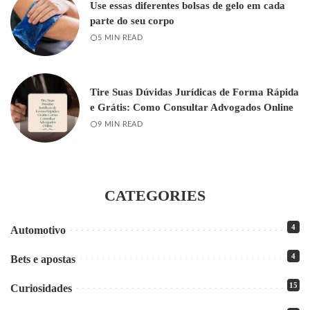
Use essas diferentes bolsas de gelo em cada
parte do seu corpo
5 MIN READ
Tire Suas Dúvidas Jurídicas de Forma Rápida
e Grátis: Como Consultar Advogados Online
9 MIN READ
CATEGORIES
4
Automotivo
4
Bets e apostas
15
Curiosidades