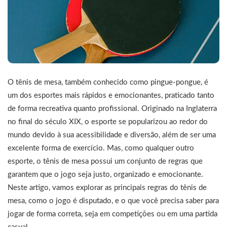
O tênis de mesa, também conhecido como pingue-pongue, é
um dos esportes mais rápidos e emocionantes, praticado tanto
de forma recreativa quanto profissional. Originado na Inglaterra
no final do século XIX, o esporte se popularizou ao redor do
mundo devido à sua acessibilidade e diversão, além de ser uma
excelente forma de exercício. Mas, como qualquer outro
esporte, o tênis de mesa possui um conjunto de regras que
garantem que o jogo seja justo, organizado e emocionante.
Neste artigo, vamos explorar as principais regras do tênis de
mesa, como o jogo é disputado, e o que você precisa saber para
jogar de forma correta, seja em competições ou em uma partida