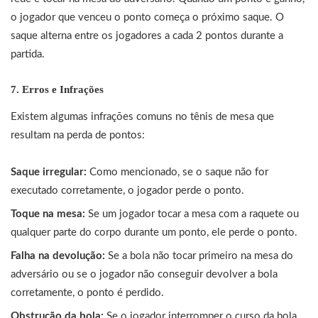
o jogador que venceu o ponto começa o próximo saque. O
saque alterna entre os jogadores a cada 2 pontos durante a
partida.
7.
Erros e Infrações
Existem algumas infrações comuns no tênis de mesa que
resultam na perda de pontos:
Saque irregular:
Como mencionado, se o saque não for
executado corretamente, o jogador perde o ponto.
Toque na mesa:
Se um jogador tocar a mesa com a raquete ou
qualquer parte do corpo durante um ponto, ele perde o ponto.
Falha na devolução:
Se a bola não tocar primeiro na mesa do
adversário ou se o jogador não conseguir devolver a bola
corretamente, o ponto é perdido.
Obstrução da bola:
Se o jogador interromper o curso da bola