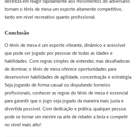
destreza em reagir rapidamente aos movimentos do adversário
tornam o tênis de mesa um esporte altamente competitivo,
tanto em nível recreativo quanto profissional.
Conclusão
O tênis de mesa é um esporte vibrante, dinâmico e acessível
que pode ser jogado por pessoas de todas as idades e
habilidades. Com regras simples de entender, mas desafiadoras
de dominar, o tênis de mesa oferece oportunidades para
desenvolver habilidades de agilidade, concentração e estratégia.
Seja jogando de forma casual ou disputando torneios
profissionais, conhecer as regras do tênis de mesa é essencial
para garantir que o jogo seja jogado da maneira mais justa e
divertida possível. Com dedicação e prática, qualquer pessoa
pode se tornar um mestre na arte de rebater a bola e competir
no nível mais alto!