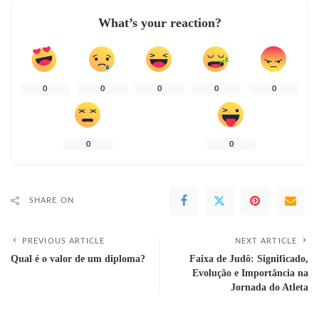
What’s your reaction?
0
0
0
0
0
0
0
SHARE ON
PREVIOUS ARTICLE
NEXT ARTICLE
Qual é o valor de um diploma?
Faixa de Judô: Significado,
Evolução e Importância na
Jornada do Atleta