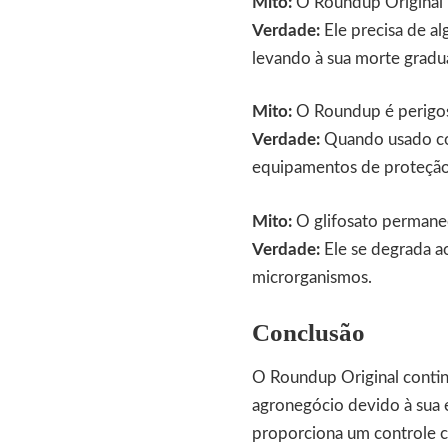
Mito:
O Roundup Original 
Verdade:
Ele precisa de al
levando à sua morte gradua
Mito:
O Roundup é perigos
Verdade:
Quando usado con
equipamentos de proteção
Mito:
O glifosato permanec
Verdade:
Ele se degrada a
microrganismos.
Conclusão
O Roundup Original contin
agronegócio devido à sua e
proporciona um controle co