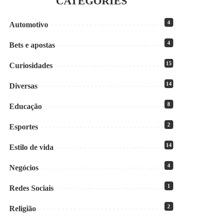
CATEGORIES
4
Automotivo
4
Bets e apostas
15
Curiosidades
14
Diversas
8
Educação
2
Esportes
14
Estilo de vida
4
Negócios
1
Redes Sociais
2
Religião