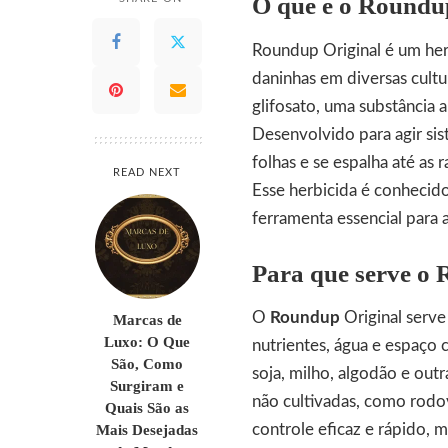
O que é o Roundu
Roundup Original é um her
daninhas em diversas cultur
glifosato, uma substância 
Desenvolvido para agir si
folhas e se espalha até as
READ NEXT
Esse herbicida é conhecido
ferramenta essencial para a
Para que serve o
O
Roundup
Original serve
Marcas de
Luxo: O Que
nutrientes, água e espaço 
São, Como
soja, milho, algodão e out
Surgiram e
não cultivadas, como rodov
Quais São as
Mais Desejadas
controle eficaz e rápido, 