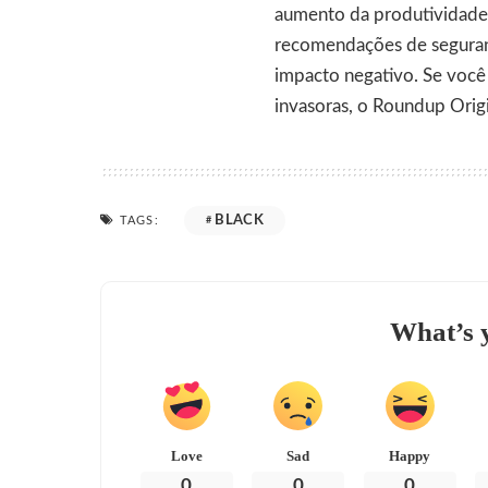
aumento da produtividade a
recomendações de seguranç
impacto negativo. Se você
invasoras, o Roundup Origi
BLACK
TAGS:
What’s 
Love
Sad
Happy
0
0
0