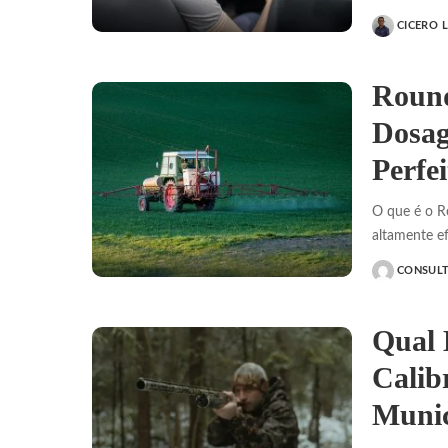
CICERO 
POSTED
BY
Round
Dosag
Perfei
O que é o R
altamente ef
CONSUL
POSTED
BY
Qual 
Calib
Munic