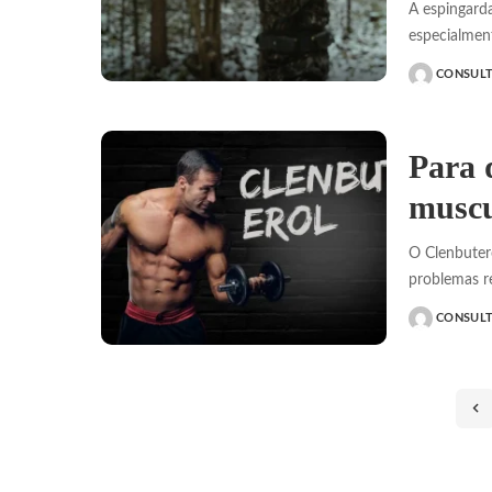
A espingard
especialmen
CONSUL
POSTED
BY
Para 
muscu
O Clenbuter
problemas r
CONSUL
POSTED
BY