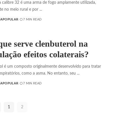
a calibre 32 é uma arma de fogo amplamente utilizada,
te no meio rural e por
...
TAPOPULAR
7 MIN READ
que serve clenbuterol na
lação efeitos colaterais?
ol é um composto originalmente desenvolvido para tratar
espiratórios, como a asma. No entanto, seu
...
TAPOPULAR
7 MIN READ
1
2