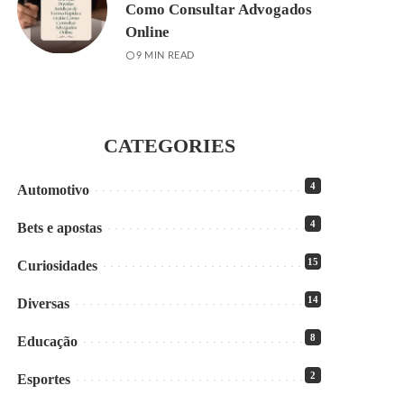
Como Consultar Advogados
Online
9 MIN READ
CATEGORIES
4
Automotivo
4
Bets e apostas
15
Curiosidades
14
Diversas
8
Educação
2
Esportes