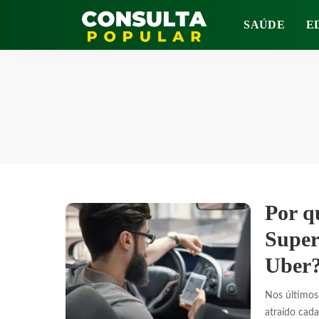
SAÚDE
E
Por q
Super
Uber
Nos últimos 
atraído cad