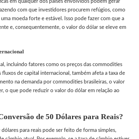
ticas em qualquer dos países envolvidos podem gerar
fazendo com que investidores procurem refúgios, como
o uma moeda forte e estável. Isso pode fazer com que a
te e, consequentemente, o valor do dólar se eleve em
ernacional
al, incluindo fatores como os preços das commodities
 fluxos de capital internacional, também afeta a taxa de
ento na demanda por commodities brasileiras, o valor
cer, o que pode reduzir o valor do dólar em relação ao
Conversão de 50 Dólares para Reais?
 dólares para reais pode ser feito de forma simples,
e câmbio atual. Por exemplo, se a taxa de câmbio estiver