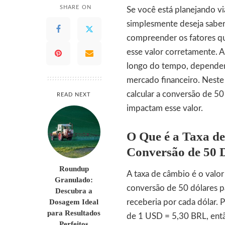
SHARE ON
Se você está planejando via
simplesmente deseja saber
compreender os fatores qu
esse valor corretamente. A
longo do tempo, dependend
mercado financeiro. Neste
calcular a conversão de 50
READ NEXT
impactam esse valor.
O Que é a Taxa d
Conversão de 50 
Roundup
A taxa de câmbio é o valo
Granulado:
conversão de 50 dólares pa
Descubra a
Dosagem Ideal
receberia por cada dólar. 
para Resultados
de 1 USD = 5,30 BRL, então
Perfeitos