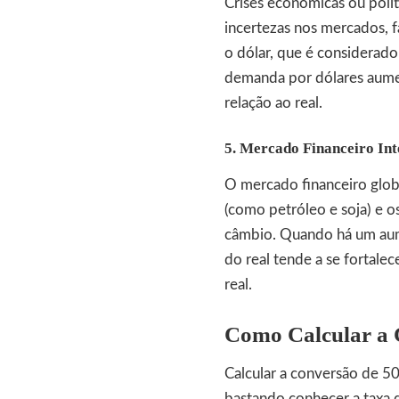
Crises econômicas ou polí
incertezas nos mercados, 
o dólar, que é considerad
demanda por dólares aumen
relação ao real.
5. Mercado Financeiro Int
O mercado financeiro glob
(como petróleo e soja) e os
câmbio. Quando há um aum
do real tende a se fortale
real.
Como Calcular a 
Calcular a conversão de 50
bastando conhecer a taxa d