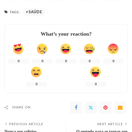
SAÚDE
TAGS:
What’s your reaction?
0
0
0
0
0
0
0
SHARE ON
PREVIOUS ARTICLE
NEXT ARTICLE
Nunca use colírios
O segredo para se tornar um