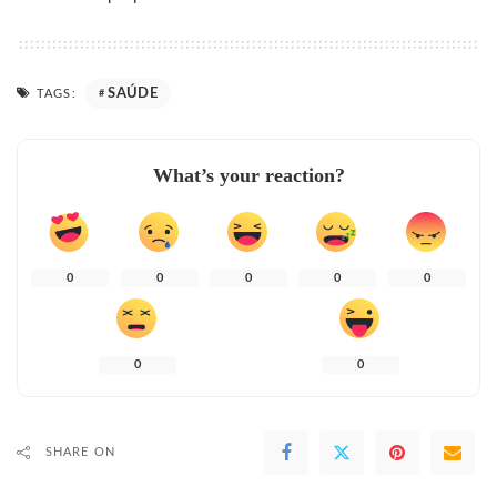
SAÚDE
TAGS:
What’s your reaction?
0
0
0
0
0
0
0
SHARE ON